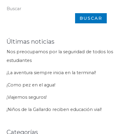
o
p
g
m
n
ti
Buscar
o
p
er
k
r
BUSCAR
k
Últimas noticias
Nos preocupamos por la seguridad de todos los
estudiantes
¡La aventura siempre inicia en la terminal!
¡Como pez en el agua!
¡Viajemos seguros!
¡Niños de la Gallardo reciben educación vial!
Categorías