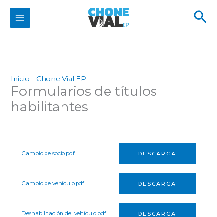
Ir
Bu
al
contenido
Inicio
-
Chone Vial EP
Formularios de títulos
habilitantes
Cambio de socio.pdf
DESCARGA
Cambio de vehículo.pdf
DESCARGA
Deshabilitación del vehículo.pdf
DESCARGA