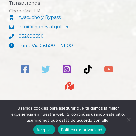
Transparencia
Chone Vial EP
Ayacucho y Bypass
info@chonevial.gob.ec
052696650
Lun a Vie 08h00 - 17h00
Usamos cookies para asegurar que te damos la mejor
experiencia en nuestra web. Si continúas usando este sitio,
Copyright © 2026 Chone Vial EP. Desarrollo: TIC´s
asumiremos que estás de acuerdo con ello.
GADM Chone
Aceptar
Política de privacidad