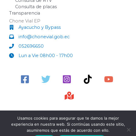
Consulta de RTV
Consulta de placas
Transparencia
Chone Vial EP
Ayacucho y Bypass
info@chonevial.gob.ec
052696650
Lun a Vie 08h00 - 17h00
Usamos cookies para asegurar que te damos la mejor
experiencia en nuestra web. Si continúas usando este sitio,
Copyright © 2026 Chone Vial EP. Desarrollo: TIC´s
asumiremos que estás de acuerdo con ello.